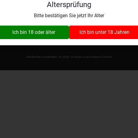
Altersprüfung
Bitte bestätigen Sie jetzt Ihr Alter
Startseite
Shop
AGB
Newsletter abonnieren
Ich bin 18 oder älter
Ich bin unter 18 Jahren
Wynaustrasse 1
fo@wine-insider.ch
079 392 99 03
4912 Aarwangen
Alle Rechte vorbehalten. © 2026 vinothek wine-insider.ch GmbH