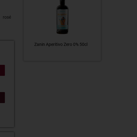
rosé
% 50cl
Zanin Liquore Arancello 25% 50cl