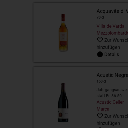
Acquavite di 
70 cl
Villa de Varda,
Mezzolombard
Zur Wunsch
hinzufügen
Details
Acustic Negr
150 cl
Jahrgangsausver
statt Fr. 36.50
Acustic Celler
Marça
Zur Wunsch
hinzufügen