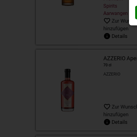
Spirits
Aarwangen
Zur Wunsch
hinzufügen
Details
AZZERIO Aperi
70 cl
AZZERIO
Zur Wunsch
hinzufügen
Details