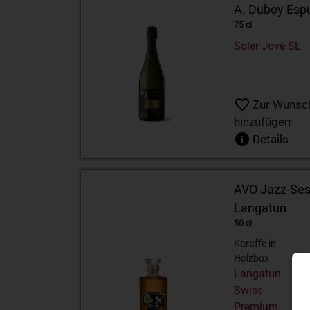
A. Duboy Esp
75 cl
Soler Jové SL
Zur Wunsch
hinzufügen
Details
AVO Jazz-Sess
Langatun
50 cl
Karaffe in
Holzbox
Langatun
Swiss
Premium