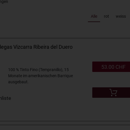
ngen
Alle
rot
weiss
Calem Port 10years 20% 75cl
Zanin Aperitivo Zero 0
gas Vizcarra Ribeira del Duero
53.00 CHF
100 % Tinto Fino (Tempranillo), 15
Monate im amerikanischen Barrique
ausgebaut.
liste