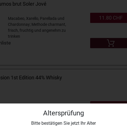
umos brut Soler Jové
11.80 CHF
Macabeo, Xarello, Parellada und
Chardonnay; Methode charmant,
frisch, fruchtig und angenehm zu
trinken
liste
ion 1st Edition 44% Whisky
79.00 CHF
Altersprüfung
Bitte bestätigen Sie jetzt Ihr Alter