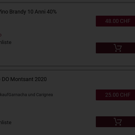
Vino Brandy 10 Anni 40%
48.00 CHF
o
liste
e DO Montsant 2020
25.00 CHF
kauf
Garnacha und Carignea
liste