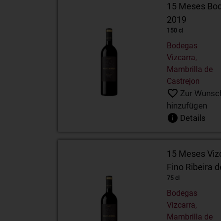
15 Meses Bode
2019
150 cl
Bodegas
Vizcarra,
Mambrilla de
Castrejon
Zur Wunsch
hinzufügen
Details
15 Meses Vizc
Fino Ribeira 
75 cl
Bodegas
Vizcarra,
Mambrilla de