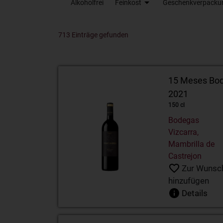
Alkoholfrei
Feinkost
Geschenkverpacku
713 Einträge gefunden
Lagrein Riserva Trentino DOC Castel Firmian
Eierkirsch Fassbind 15% 70cl
15 Meses Bode
2021
150 cl
Bodegas
Vizcarra,
Mambrilla de
Castrejon
Zur Wunsch
hinzufügen
Details