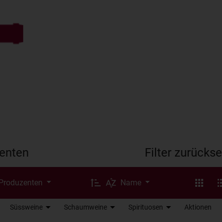
enten
Filter zurücks
 Produzenten
Name
Süssweine
Schaumweine
Spirituosen
Aktionen