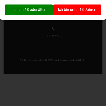
Wynaustrasse 1
4912 Aarwangen
Ich bin 18 oder älter
Ich bin unter 18 Jahren
079 392 99 03
Alle Rechte vorbehalten. © 2026 vinothek wine-insider.ch GmbH