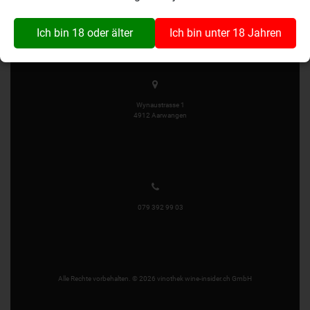
info@wine-insider.ch
Ich bin 18 oder älter
Ich bin unter 18 Jahren
Wynaustrasse 1
4912 Aarwangen
079 392 99 03
Alle Rechte vorbehalten. © 2026 vinothek wine-insider.ch GmbH