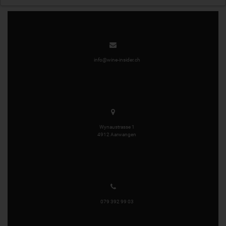
info@wine-insider.ch
Wynaustrasse 1
4912 Aarwangen
079 392 99 03