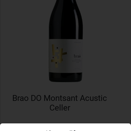
Brao DO Montsant Acustic
Celler
Hersteller
Acustic Celler Marça