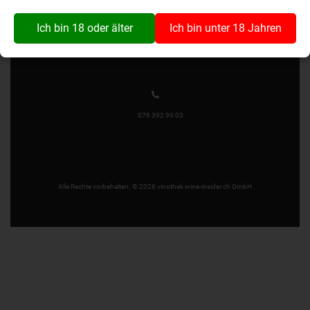
Wynaustrasse 1
4912 Aarwangen
Ich bin 18 oder älter
Ich bin unter 18 Jahren
079 392 99 03
Alle Rechte vorbehalten. © 2026 vinothek wine-insider.ch GmbH