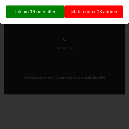
Wynaustrasse 1
4912 Aarwangen
Ich bin 18 oder älter
Ich bin unter 18 Jahren
079 392 99 03
Alle Rechte vorbehalten. © 2026 vinothek wine-insider.ch GmbH