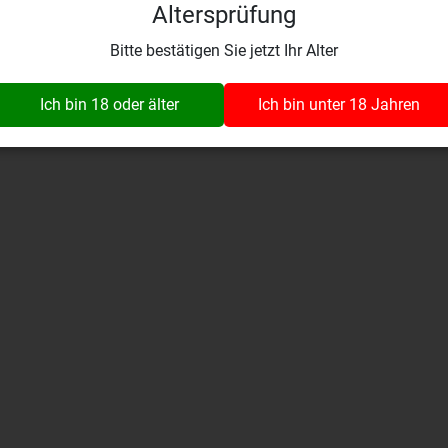
Altersprüfung
Wynaustrasse 1
fo@wine-insider.ch
079 392 99 03
4912 Aarwangen
Bitte bestätigen Sie jetzt Ihr Alter
Alle Rechte vorbehalten. © 2026 vinothek wine-insider.ch GmbH
Ich bin 18 oder älter
Ich bin unter 18 Jahren