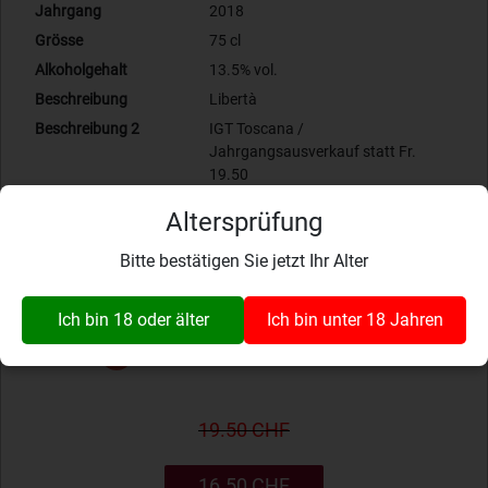
Jahrgang
2018
Grösse
75 cl
Alkoholgehalt
13.5% vol.
Beschreibung
Libertà
Beschreibung 2
IGT Toscana /
Jahrgangsausverkauf statt Fr.
19.50
Art-Nr.:
110.0874.99.18
Altersprüfung
Rotweine
Italien
Bitte bestätigen Sie jetzt Ihr Alter
Bewertung: 0.00
Zur Wunschliste hinzufügen
Ich bin 18 oder älter
Ich bin unter 18 Jahren
Produkt momentan nicht verfügbar
19.50 CHF
16.50 CHF