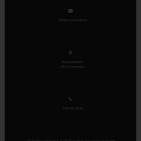
info@wine-insider.ch
Wynaustrasse 1
4912 Aarwangen
079 392 99 03
Alle Rechte vorbehalten. © 2026 vinothek wine-insider.ch GmbH