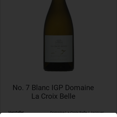
No. 7 Blanc IGP Domaine
La Croix Belle
Hersteller
Domaine La Croix Belle / Jacques