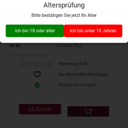
Boyer, Puissalicons
Altersprüfung
Jahrgang
2021
Bitte bestätigen Sie jetzt Ihr Alter
Grösse
75 cl
Alkoholgehalt
14% vol.
Ich bin 18 oder älter
Ich bin unter 18 Jahren
Beschreibung
No. 7 Blanc IGP Domaine La Croix
Belle
Art-Nr.:
110.0750.75.21
Weissweine
Frankreich
Bewertung: 0.00
Zur Wunschliste hinzufügen
Produkt ist verfügbar
24.50 CHF