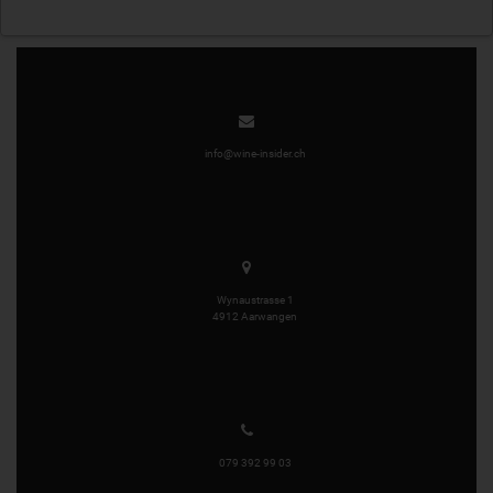
info@wine-insider.ch
Wynaustrasse 1
4912 Aarwangen
079 392 99 03