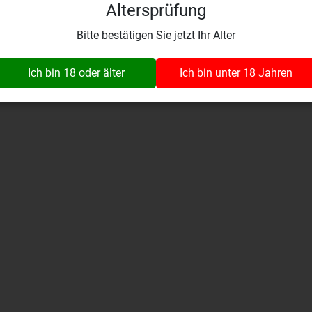
Altersprüfung
Wynaustrasse 1
fo@wine-insider.ch
079 392 99 03
4912 Aarwangen
Bitte bestätigen Sie jetzt Ihr Alter
Alle Rechte vorbehalten. © 2026 vinothek wine-insider.ch GmbH
Ich bin 18 oder älter
Ich bin unter 18 Jahren