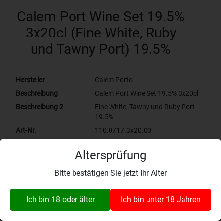
Calem Port Wine Set 19.5%
3x20cl (Fine White, Ruby
und Tawny Port) 19.5%
Hersteller
Calem Porto
Beschreibung
Calem Port Wine Set 19.5% 3x20cl
Beschreibung 2
Fine White, Tawny und Ruby Port
19.5%
Art-Nr.:
110.0717.3x20.00
Süssweine
Portugal
Altersprüfung
Bewertung: 0.00
Bitte bestätigen Sie jetzt Ihr Alter
Zur Wunschliste hinzufügen
Produkt ist verfügbar
Ich bin 18 oder älter
Ich bin unter 18 Jahren