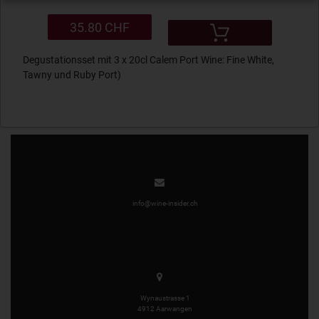
35.80 CHF
Degustationsset mit 3 x 20cl Calem Port Wine: Fine White,
Tawny und Ruby Port)
info@wine-insider.ch
Wynaustrasse 1
4912 Aarwangen