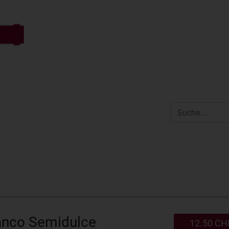
anco Semidulce
12.50 CH