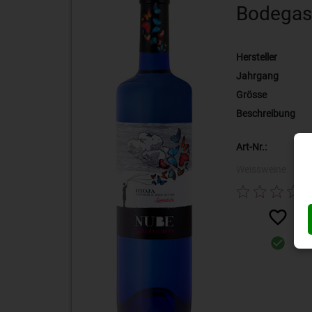
Bodegas 
Hersteller
Jahrgang
Grösse
Beschreibung
Art-Nr.:
Weissweine