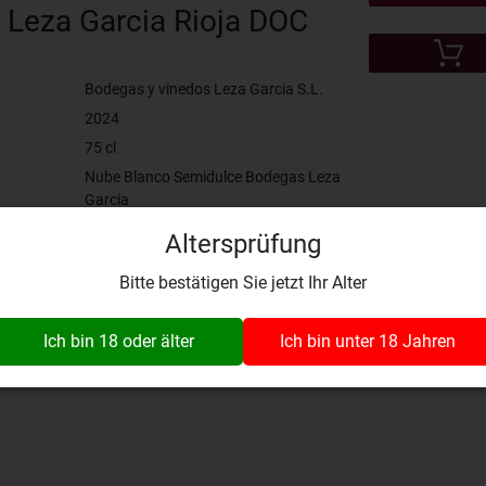
Leza Garcia Rioja DOC
Bodegas y vinedos Leza Garcia S.L.
2024
75 cl
Nube Blanco Semidulce Bodegas Leza
Garcia
110.0763.75.24
Altersprüfung
Bitte bestätigen Sie jetzt Ihr Alter
Bewertung: 0.00
Zur Wunschliste hinzufügen
Ich bin 18 oder älter
Ich bin unter 18 Jahren
Produkt ist verfügbar