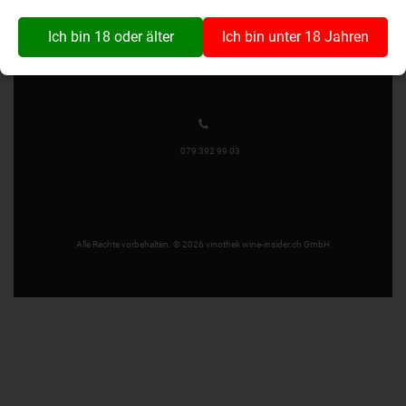
Wynaustrasse 1
4912 Aarwangen
Ich bin 18 oder älter
Ich bin unter 18 Jahren
079 392 99 03
Alle Rechte vorbehalten. © 2026 vinothek wine-insider.ch GmbH