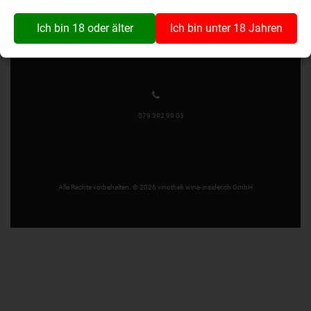
Wynaustrasse 1
4912 Aarwangen
Ich bin 18 oder älter
Ich bin unter 18 Jahren
079 392 99 03
Alle Rechte vorbehalten. © 2026 vinothek wine-insider.ch GmbH