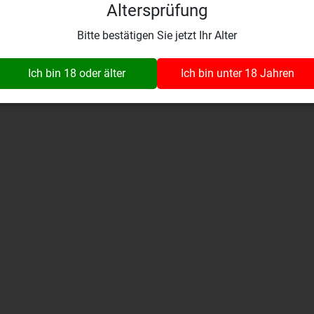
Altersprüfung
Wynaustrasse 1
fo@wine-insider.ch
079 392 99 03
4912 Aarwangen
Bitte bestätigen Sie jetzt Ihr Alter
Alle Rechte vorbehalten. © 2026 vinothek wine-insider.ch GmbH
Ich bin 18 oder älter
Ich bin unter 18 Jahren