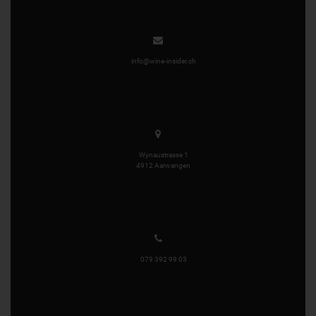
info@wine-insider.ch
Wynaustrasse 1
4912 Aarwangen
079 392 99 03