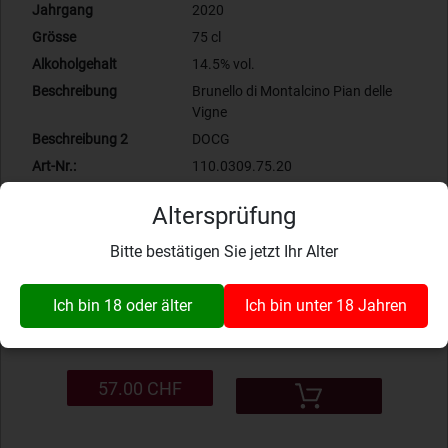
Jahrgang
2020
Grösse
75 cl
Alkoholgehalt
14.5% vol.
Beschreibung
Brunello di Montalcino Pian delle
Vigne
Beschreibung 2
DOCG
Art-Nr.:
110.0309.75.20
Rotweine
Italien
Altersprüfung
Bewertung: 0.00
Bitte bestätigen Sie jetzt Ihr Alter
Zur Wunschliste hinzufügen
Produkt ist verfügbar
Ich bin 18 oder älter
Ich bin unter 18 Jahren
57.00 CHF