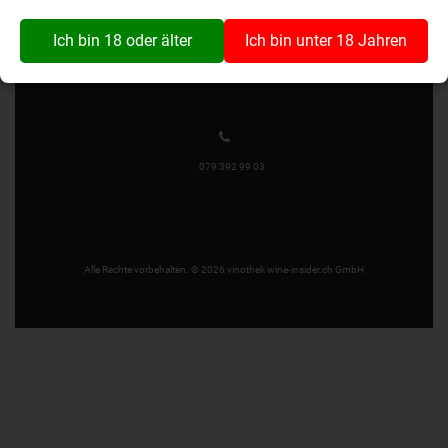
Wynaustrasse 1
4912 Aarwangen
Ich bin 18 oder älter
Ich bin unter 18 Jahren
079 392 99 03
Alle Rechte vorbehalten. © 2026 vinothek wine-insider.ch GmbH