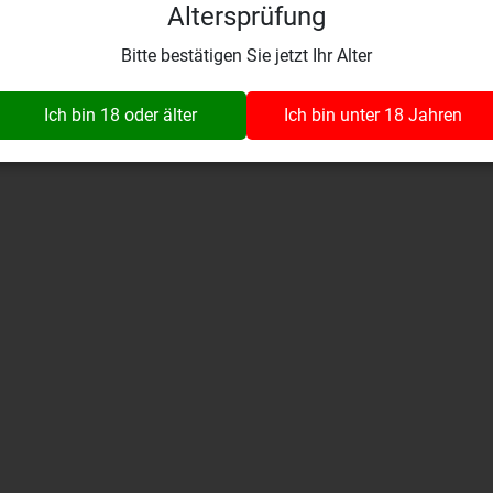
Altersprüfung
Wynaustrasse 1
fo@wine-insider.ch
079 392 99 03
4912 Aarwangen
Bitte bestätigen Sie jetzt Ihr Alter
Alle Rechte vorbehalten. © 2026 vinothek wine-insider.ch GmbH
Ich bin 18 oder älter
Ich bin unter 18 Jahren