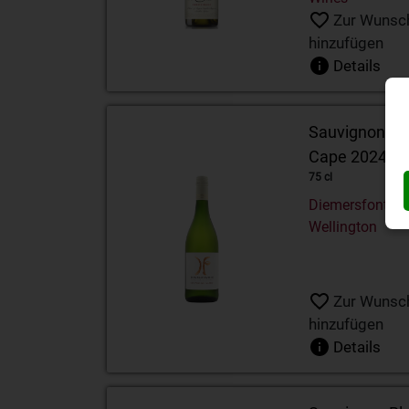
Zur Wunsch
hinzufügen
Details
Sauvignon Bl
Cape 2024
75 cl
Diemersfontein
Wellington
Zur Wunsch
hinzufügen
Details