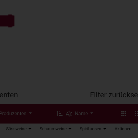
enten
Filter zurücks
 Produzenten
Name
Süssweine
Schaumweine
Spirituosen
Aktionen