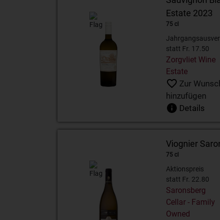
Estate 2023
75 cl
Jahrgangsausver
statt Fr. 17.50
Zorgvliet Wine
Estate
Zur Wunsch
hinzufügen
Details
Viognier Sar
75 cl
Aktionspreis
statt Fr. 22.80
Saronsberg
Cellar - Family
Owned