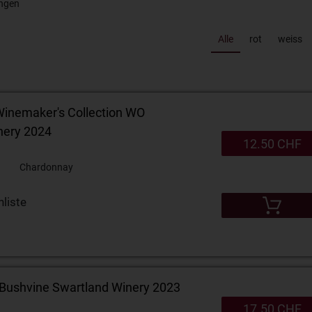
ngen
Alle
rot
weiss
Zanin Limoncello Zero 0% 50cl
inemaker's Collection WO
nery 2024
12.50 CHF
Chardonnay
liste
 Bushvine Swartland Winery 2023
17.50 CHF