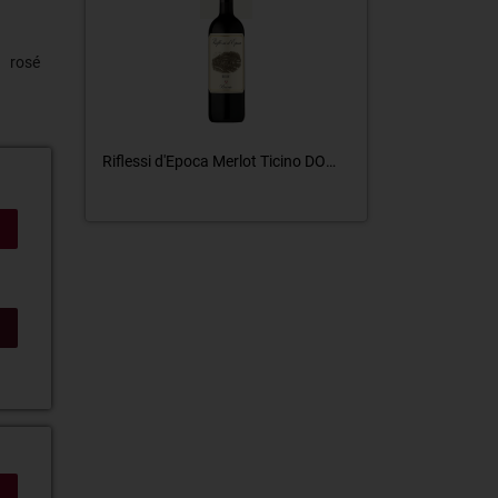
rosé
Time Out Blood Orange Gin 44% 50cl Langatun Distillery
Riflessi d'Epoca Merlot Ticino DOC Brivio Gialdi Vini S.A.