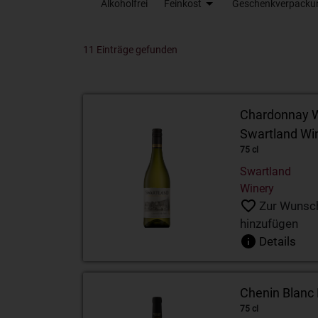
Alkoholfrei
Feinkost
Geschenkverpacku
11 Einträge gefunden
Yvorne Tradition AVY AOC Chablais 37.5cl
Zanin Ready for Negroni 25% 70cl
Chardonnay W
Swartland Wi
75 cl
Swartland
Winery
Zur Wunsch
hinzufügen
Details
Chenin Blanc
75 cl