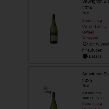
Sauvignon Bl
2024
75 cl
Saronsberg
Cellar - Family
Owned
Wineyard
Zur Wunsch
hinzufügen
Details
Sauvignon Bl
2025
75 cl
Aktionspreis
statt Fr. 15.80
Saronsberg