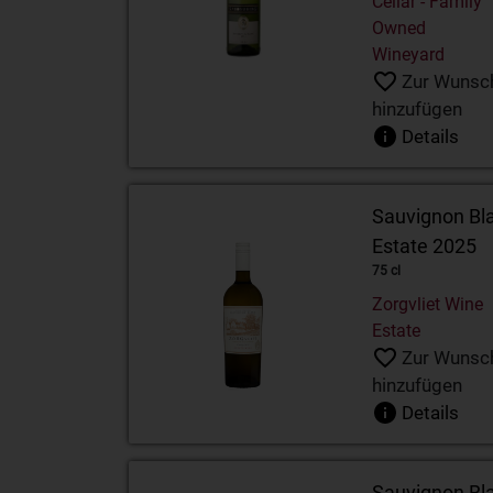
Cellar - Family
Owned
Wineyard
Zur Wunsch
hinzufügen
Details
Sauvignon Bla
Estate 2025
75 cl
Zorgvliet Wine
Estate
Zur Wunsch
hinzufügen
Details
Sauvignon Bla