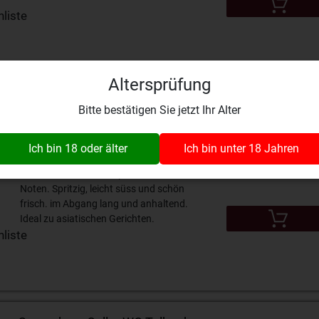
liste
Altersprüfung
anc Diemersfontein WO Western
Bitte bestätigen Sie jetzt Ihr Alter
Ich bin 18 oder älter
Ich bin unter 18 Jahren
15.50 CHF
,
Sauvignon Blanc, typische Aromen
nach Zitrusfrucht und pflanzliche
Noten. Spritzig, leicht süss und schön
frisch. im Abgang lang und anhaltend.
Ideal zu asiatischen Gerichten.
liste