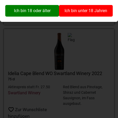
Ich bin 18 oder älter
Ich bin unter 18 Jahren
Idelia Cape Blend WO Swartland Winery 2022
75 cl
Aktinspreis statt Fr. 27.50
Red Blend aus Pinotage,
Swartland Winery
Shiraz und Cabernet
Sauvignon, im Fass
ausgebaut.
Zur Wunschliste
hinzufügen