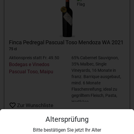
Finca Pedregal Pascual Toso Mendoza WA 2021
75 cl
Aktionspreis statt Fr. 49.50
65% Cabernet Sauvignon,
Bodegas e Vinedos
35% Malbec, Single
Vineyards, 16 Monate in
Pascual Toso, Maipu
franz. Barrique ausgebaut,
mind. 6 Monate
Flaschenreifung; ideal zu
gegrilltem Fleisch, Pasta,
Hartkäse.
Zur Wunschliste
hinzufügen
Altersprüfung
Details
Bitte bestätigen Sie jetzt Ihr Alter
42.50 CHF