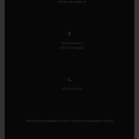
info@wine-insider.ch
Wynaustrasse 1
4912 Aarwangen
079 392 99 03
Alle Rechte vorbehalten. © 2026 vinothek wine-insider.ch GmbH