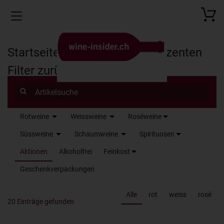
Toggle navigation
Startseite
Produkte
Produzenten
Filter zurücksetzen
Rotweine
Weissweine
Roséweine
Name
Süssweine
Schaumweine
Spirituosen
Aktionen
Alkoholfrei
Feinkost
Geschenkverpackungen
Alle
rot
weiss
rosé
20 Einträge gefunden