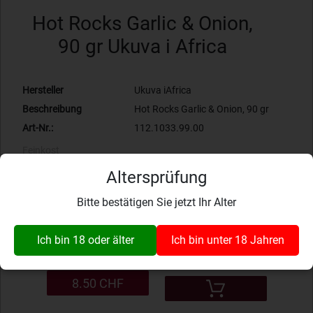
Hot Rocks Garlic & Onion,
90 gr Ukuva i Africa
Hersteller
Ukuva iAfrica
Beschreibung
Hot Rocks Garlic & Onion, 90 gr
Art-Nr.:
112.1033.99.00
Feinkost
Bewertung: 0.00
Altersprüfung
Zur Wunschliste hinzufügen
Bitte bestätigen Sie jetzt Ihr Alter
Produkt ist verfügbar
Ich bin 18 oder älter
Ich bin unter 18 Jahren
8.50 CHF