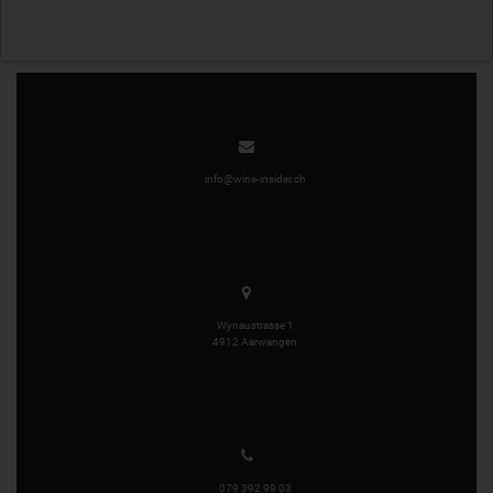
info@wine-insider.ch
Wynaustrasse 1
4912 Aarwangen
079 392 99 03