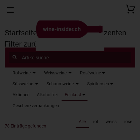
Toggle navigation
Startseite
Produkte
Produzenten
Filter zurücksetzen
Rotweine
Weissweine
Roséweine
Name
Süssweine
Schaumweine
Spirituosen
Aktionen
Alkoholfrei
Feinkost
Geschenkverpackungen
Alle
rot
weiss
rosé
78 Einträge gefunden