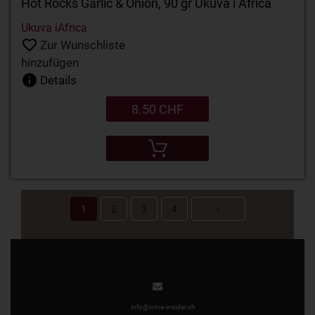
Hot Rocks Garlic & Onion, 90 gr Ukuva i Africa
Ukuva iAfrica
Zur Wunschliste
hinzufügen
Details
8.50 CHF
1
2
3
4
»
info@wine-insider.ch