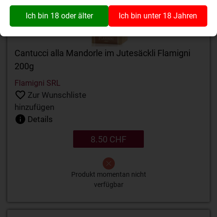
Ich bin 18 oder älter
Ich bin unter 18 Jahren
Cantucci alla Mandorle im Jutesäckli Flamigni
200g
Flamigni SRL
Zur Wunschliste
hinzufügen
Details
8.50 CHF
Produkt momentan nicht
verfügbar