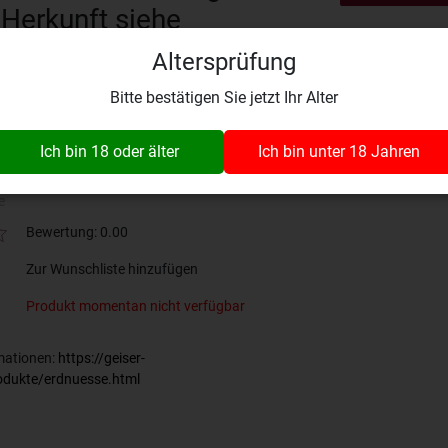
 Herkunft siehe
ung
Altersprüfung
Bitte bestätigen Sie jetzt Ihr Alter
50 cl
Erdnüsse 500g
Ich bin 18 oder älter
Ich bin unter 18 Jahren
112.9516.99.00
e
Bewertung: 0.00
Zur Wunschliste hinzufügen
Produkt momentan nicht verfügbar
rmationen:
https://geiser-
odukte/erdnuesse.html