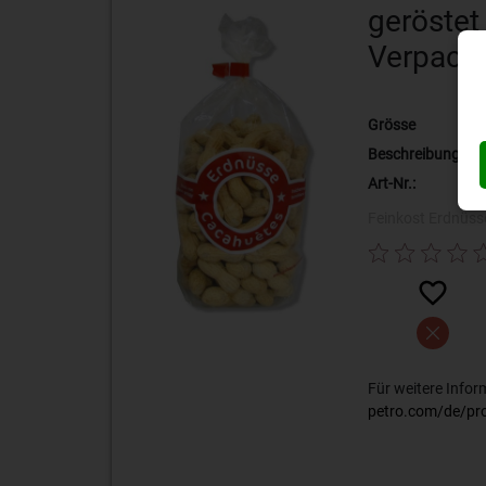
geröstet
Verpack
Grösse
Beschreibung
Art-Nr.:
Feinkost
Erdnüss
Für weitere Info
petro.com/de/pr