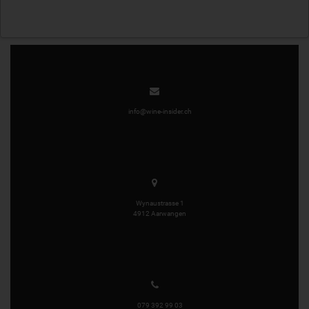
info@wine-insider.ch
Wynaustrasse 1
4912 Aarwangen
079 392 99 03