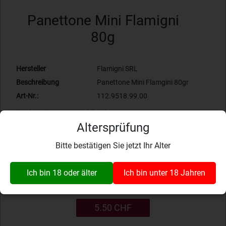
Panettone Mini Flamigni
80g
Hersteller
Flamigni SRL
Beschreibung
Panettone Mini Flamgini 80gr
Art-Nr.:
112.9518.99.00
Feinkost
Panettoni und Pandori
Altersprüfung
Bewertung: 0.00
Bitte bestätigen Sie jetzt Ihr Alter
Zur Wunschliste hinzufügen
Produkt momentan nicht verfügbar
Ich bin 18 oder älter
Ich bin unter 18 Jahren
5.50 CHF