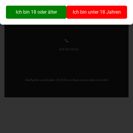
Wynaustrasse 1
4912 Aarwangen
Ich bin 18 oder älter
Ich bin unter 18 Jahren
079 392 99 03
Alle Rechte vorbehalten. © 2026 vinothek wine-insider.ch GmbH