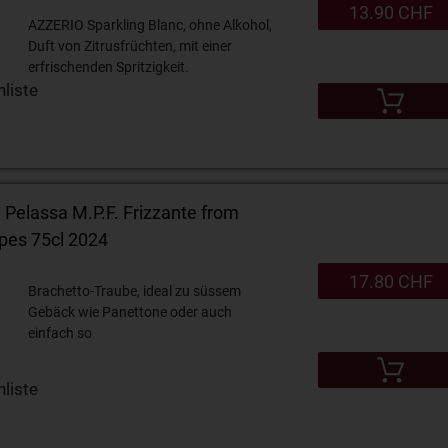
13.90 CHF
AZZERIO Sparkling Blanc, ohne Alkohol,
Duft von Zitrusfrüchten, mit einer
erfrischenden Spritzigkeit.
liste
e Pelassa M.P.F. Frizzante from
pes 75cl 2024
17.80 CHF
Brachetto-Traube, ideal zu süssem
Gebäck wie Panettone oder auch
einfach so
liste