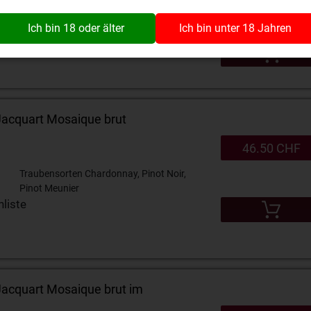
Ich bin 18 oder älter
Ich bin unter 18 Jahren
liste
cquart Mosaique brut
46.50 CHF
Traubensorten Chardonnay, Pinot Noir,
Pinot Meunier
liste
cquart Mosaique brut im