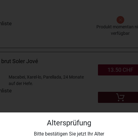
liste
Produkt momentan ni
verfügbar
brut Soler Jové
13.50 CHF
Macabei, Xarel-lo, Parellada, 24 Monate
auf der Hefe.
liste
Altersprüfung
cquart Brut Rosé Mosaique im
Bitte bestätigen Sie jetzt Ihr Alter
56.00 CHF