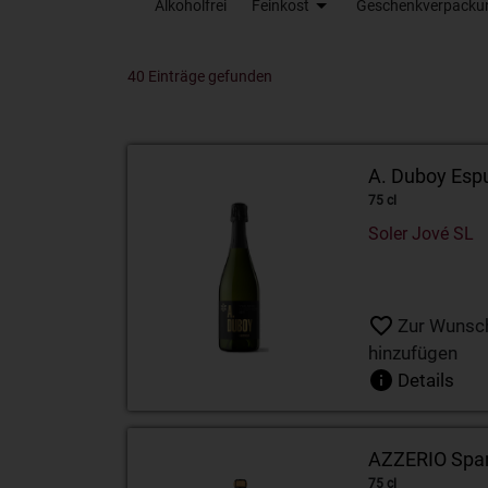
Alkoholfrei
Feinkost
Geschenkverpacku
40 Einträge gefunden
Light Live Hügo 0.0% 20cl
Zanin Ready for Negroni 25% 70cl
A. Duboy Esp
75 cl
Soler Jové SL
Zur Wunsch
hinzufügen
Details
AZZERIO Spar
75 cl