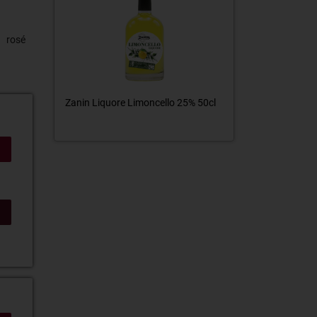
rosé
Teroldego Rotaliano Superiore Riserva Trentino DOC Castel Firmian
Zanin Liquore Limoncello 25% 50cl