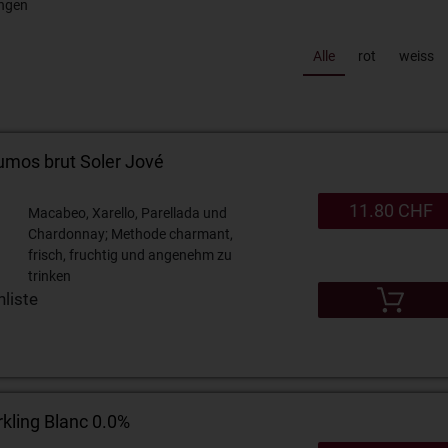
ngen
Alle
rot
weiss
Cuvée Blanche Schloss Salenegg AOC Graubünden
umos brut Soler Jové
11.80 CHF
Macabeo, Xarello, Parellada und
Chardonnay; Methode charmant,
frisch, fruchtig und angenehm zu
trinken
liste
kling Blanc 0.0%