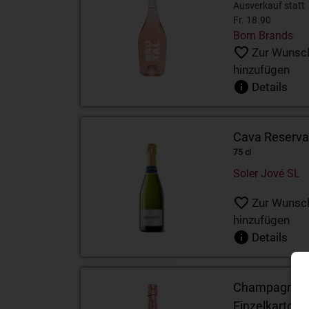
Ausverkauf statt
Fr. 18.90
Born Brands
Zur Wunsch
hinzufügen
Details
Cava Reserva 
75 cl
Soler Jové SL
Zur Wunsch
hinzufügen
Details
Champagne Ja
Einzelkarton