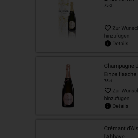
75 cl
Zur Wunsch
hinzufügen
Details
Champagne Ja
Einzelflasche
75 cl
Zur Wunsch
hinzufügen
Details
Crémant d'Al
l'Abbaye