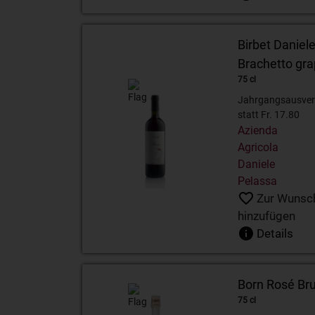
Birbet Daniel
Brachetto gr
75 cl
Jahrgangsausver
statt Fr. 17.80
Azienda
Agricola
Daniele
Pelassa
Zur Wunsch
hinzufügen
Details
Born Rosé Bru
75 cl