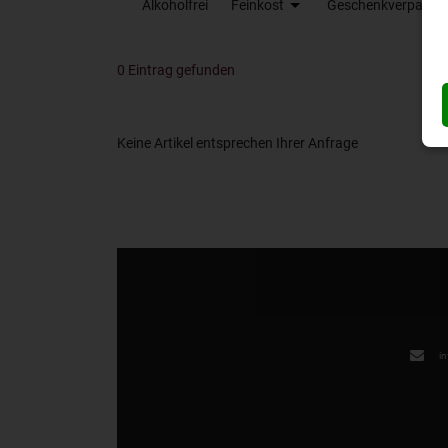
Alkoholfrei
Feinkost
Geschenkverpacku
0 Eintrag gefunden
Keine Artikel entsprechen Ihrer Anfrage
Ghiaia Nero Etna Rosso DOC Tenuta Tascante
Cont'Ugo Rosso Bolgheri DOC Toscana Antinori
in