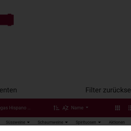
enten
Filter zurücks
gas Hispano Suizes, El Ponton
Name
Süssweine
Schaumweine
Spirituosen
Aktionen