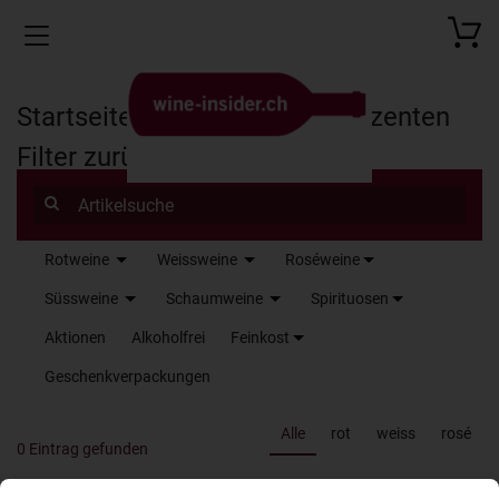
Toggle navigation
Startseite
Produkte
Produzenten
Filter zurücksetzen
Rotweine
Weissweine
Roséweine
Name
Süssweine
Schaumweine
Spirituosen
Aktionen
Alkoholfrei
Feinkost
Geschenkverpackungen
Alle
rot
weiss
rosé
0 Eintrag gefunden