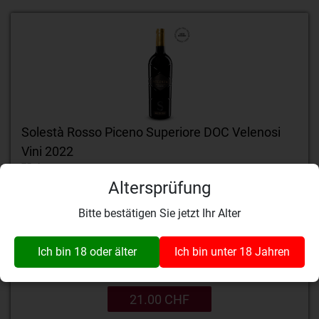
Solestà Rosso Piceno Superiore DOC Velenosi
Vini 2022
75 cl
Altersprüfung
Velenosi Vini, Ascoli
70% Montepulciano, 30%
Sangiovese, 12-16 Monate
Piceno
Bitte bestätigen Sie jetzt Ihr Alter
im Barrique ausgebaut
Zur Wunschliste
hinzufügen
Ich bin 18 oder älter
Ich bin unter 18 Jahren
Details
21.00 CHF