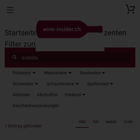
Toggle navigation
Startseite
Produkte
Produzenten
Filter zurücksetzen
Rotweine
Weissweine
Roséweine
Name
Süssweine
Schaumweine
Spirituosen
Aktionen
Alkoholfrei
Feinkost
Geschenkverpackungen
Alle
rot
weiss
rosé
1 Eintrag gefunden