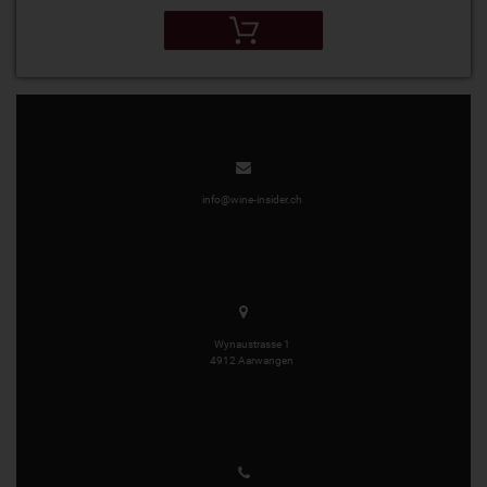
info@wine-insider.ch
Wynaustrasse 1
4912 Aarwangen