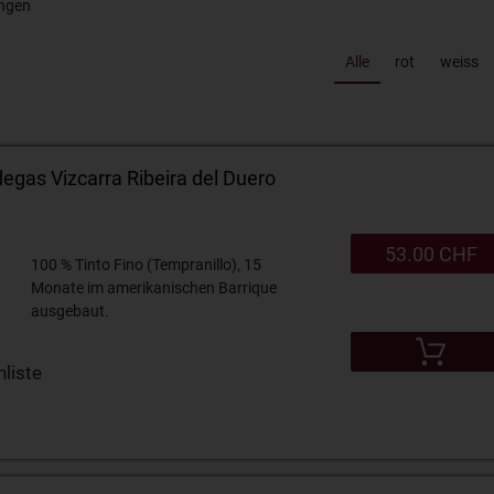
ngen
Alle
rot
weiss
Calem Port 20years 20% 75cl
Eiercognac Fassbind 15
gas Vizcarra Ribeira del Duero
53.00 CHF
100 % Tinto Fino (Tempranillo), 15
Monate im amerikanischen Barrique
ausgebaut.
liste