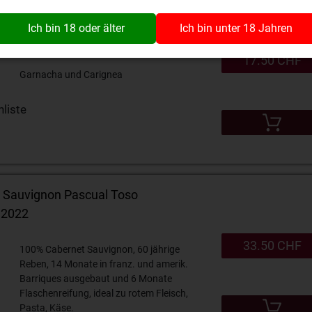
Ich bin 18 oder älter
Ich bin unter 18 Jahren
 DO Montsant Acustic Celler 2021
17.50 CHF
Garnacha und Carignea
liste
t Sauvignon Pascual Toso
 2022
33.50 CHF
100% Cabernet Sauvignon, 60 jährige
Reben, 14 Monate in franz. und amerik.
Barriques ausgebaut und 6 Monate
Flaschenreifung, ideal zu rotem Fleisch,
Pasta, Käse.