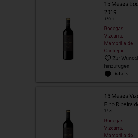
15 Meses Bode
2019
150 cl
Bodegas
Vizcarra,
Mambrilla de
Castrejon
Zur Wunsch
hinzufügen
Details
15 Meses Vizc
Fino Ribeira 
75 cl
Bodegas
Vizcarra,
Mambrilla de