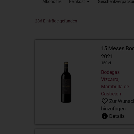
Alkoholfrei
Feinkost
Geschenkverpacku
286 Einträge gefunden
AZZERIO Rosé still 75cl 0.0%
Calem Port 10years 20% 75cl
15 Meses Bode
2021
150 cl
Bodegas
Vizcarra,
Mambrilla de
Castrejon
Zur Wunsch
hinzufügen
Details