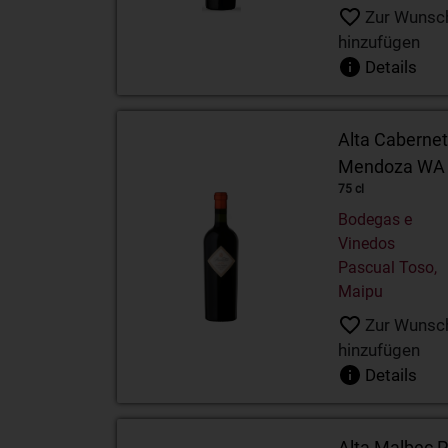
Zur Wunsch
hinzufügen
Details
Alta Caberne
Mendoza WA
75 cl
Bodegas e
Vinedos
Pascual Toso,
Maipu
Zur Wunsch
hinzufügen
Details
Alta Malbec 