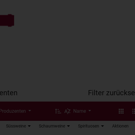
enten
Filter zurücks
 Produzenten
Name
Süssweine
Schaumweine
Spirituosen
Aktionen