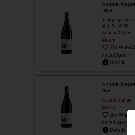
Acustic Negr
150 cl
Jahrgangsausver
statt Fr. 36.50
Acustic Celler
Marça
Zur Wunsch
hinzufügen
Details
Acustic Negre
75 cl
Acustic Celler
Marça
Zur Wunsch
hinzufügen
Details