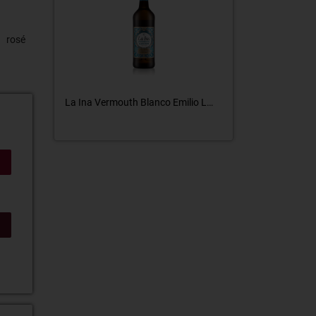
rosé
% 70cl
La Ina Vermouth Blanco Emilio Lustau
Light Live 