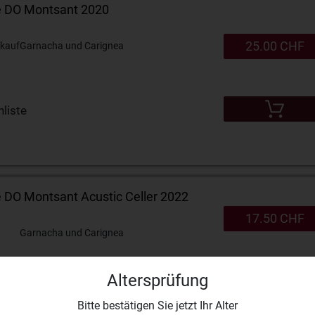
e DO Montsant 2020
25.00 CHF
kauf
Garnacha und Carignea
liste
 DO Montsant Acustic Celler 2022
17.50 CHF
Garnacha und Carignea
liste
Altersprüfung
Bitte bestätigen Sie jetzt Ihr Alter