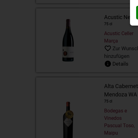
Acustic Negre
75 cl
Acustic Celler
Marça
Zur Wunsch
hinzufügen
Details
Alta Caberne
Mendoza WA
75 cl
Bodegas e
Vinedos
Pascual Toso,
Maipu